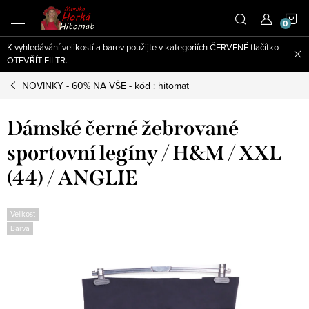
Přejít
N
na
obsah
K vyhledávání velikostí a barev použijte v kategoriích ČERVENÉ tlačítko -
K
OTEVŘÍT FILTR.
NOVINKY - 60% NA VŠE - kód : hitomat
Dámské černé žebrované
sportovní legíny / H&M / XXL
(44) / ANGLIE
Velikost
Barva