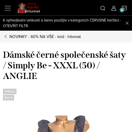
Přejít
N
na
obsah
K vyhledávání velikostí a barev použijte v kategoriích ČERVENÉ tlačítko -
K
OTEVŘÍT FILTR.
NOVINKY - 60% NA VŠE - kód : hitomat
Dámské černé společenské šaty
/ Simply Be - XXXL (50) /
ANGLIE
Velikost
Barva