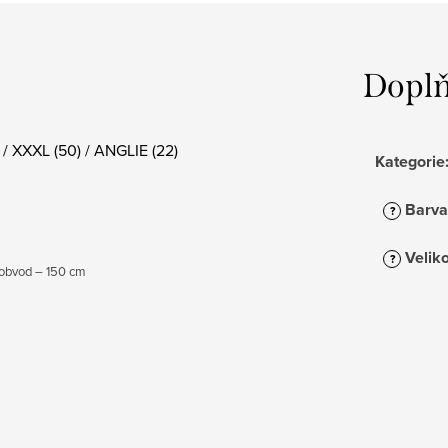
Doplň
 XXXL (50) / ANGLIE (22)
Kategorie
Barva
?
Veliko
?
í obvod – 150 cm