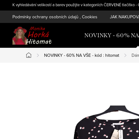
Přejít
K vyhledávání velikostí a barev použijte v kategoriích ČERVENÉ tlačítko 
na
Podmínky ochrany osobních údajů , Cookies
JAK NAKUPOVA
obsah
NOVINKY - 60% NA V
NOVINKY - 60% NA VŠE - kód : hitomat
Dám
Domů