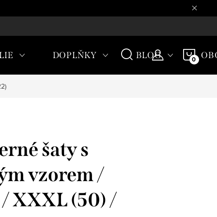
CHODNÍ PODMÍNKY
NÁKU
LIE
DOPLŇKY
BLOG
OB
KOŠÍ
2)
rné šaty s
ým vzorem /
 XXXL (50) /