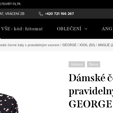
- OTEVŘÍT FILTR.
T, VRÁCENÍ ZBOŽÍ , REKLAMAČNÍ ŘÁD, ÚDRŽBA MATERIÁLŮ
+420 721 166 267
OB
ŠE - kód : hitomat
OBLEČENÍ
ANG
ské černé šaty s pravidelným vzorem / GEORGE / XXXL (50) / ANGLIE (2
Velikost
Barva
Dámské če
pravideln
GEORGE /