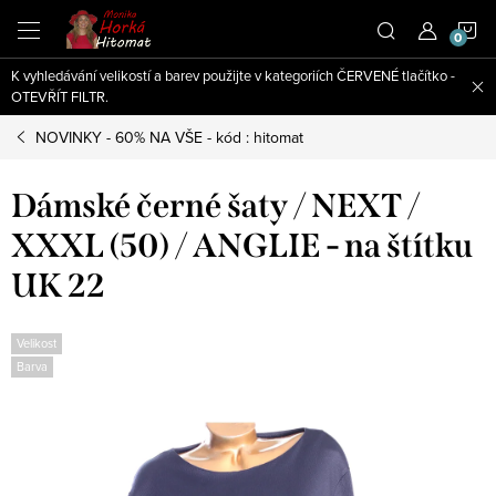
Přejít
N
na
obsah
K vyhledávání velikostí a barev použijte v kategoriích ČERVENÉ tlačítko -
K
OTEVŘÍT FILTR.
NOVINKY - 60% NA VŠE - kód : hitomat
Dámské černé šaty / NEXT /
XXXL (50) / ANGLIE - na štítku
UK 22
Velikost
Barva