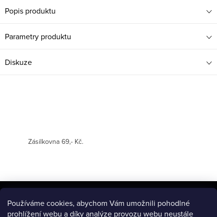
Popis produktu
Parametry produktu
Diskuze
Zásilkovna 69,- Kč.
Z
á
Používáme cookies, abychom Vám umožnili pohodlné
BLOG
prohlížení webu a díky analýze provozu webu neustále