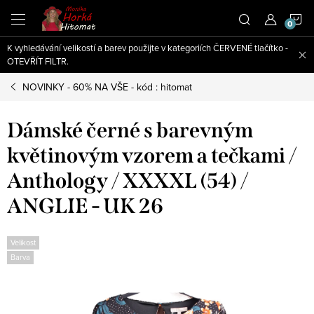
Přejít
N
na
obsah
K vyhledávání velikostí a barev použijte v kategoriích ČERVENÉ tlačítko -
K
OTEVŘÍT FILTR.
NOVINKY - 60% NA VŠE - kód : hitomat
Dámské černé s barevným
květinovým vzorem a tečkami /
Anthology / XXXXL (54) /
ANGLIE - UK 26
Velikost
Barva