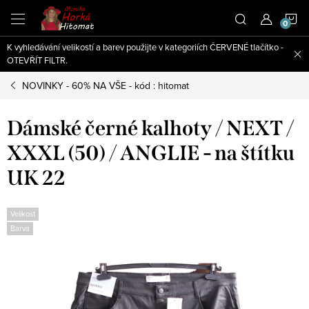
Přejít
N
na
obsah
K vyhledávání velikostí a barev použijte v kategoriích ČERVENÉ tlačítko -
K
OTEVŘÍT FILTR.
NOVINKY - 60% NA VŠE - kód : hitomat
Dámské černé kalhoty / NEXT /
XXXL (50) / ANGLIE - na štítku
UK 22
Velikost
Barva