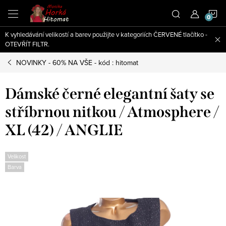
Přejít
N
na
obsah
K vyhledávání velikostí a barev použijte v kategoriích ČERVENÉ tlačítko -
K
OTEVŘÍT FILTR.
NOVINKY - 60% NA VŠE - kód : hitomat
Dámské černé elegantní šaty se
stříbrnou nitkou / Atmosphere /
XL (42) / ANGLIE
Velikost
Barva