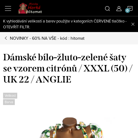
Přejít
N
na
obsah
K vyhledávání velikostí a barev použijte v kategoriích ČERVENÉ tlačítko -
K
OTEVŘÍT FILTR.
NOVINKY - 60% NA VŠE - kód : hitomat
Dámské bílo-žluto-zelené šaty
se vzorem citrónů / XXXL (50) /
UK 22 / ANGLIE
Velikost
Barva