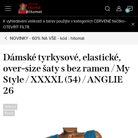
Přejít
N
na
obsah
K vyhledávání velikostí a barev použijte v kategoriích ČERVENÉ tlačítko -
K
OTEVŘÍT FILTR.
NOVINKY - 60% NA VŠE - kód : hitomat
Dámské tyrkysové, elastické,
over-size šaty s bez ramen / My
Style / XXXXL (54) / ANGLIE
26
Velikost
Barva