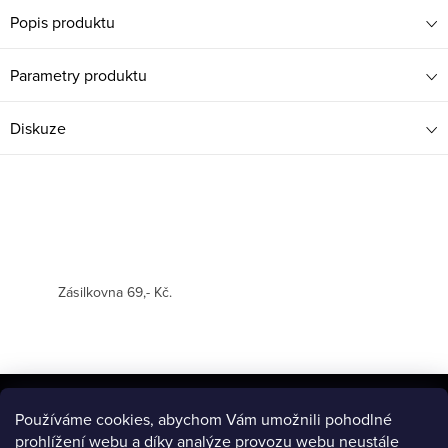
Popis produktu
Parametry produktu
Diskuze
Zásilkovna 69,- Kč.
Z
á
Používáme cookies, abychom Vám umožnili pohodlné
BLOG
prohlížení webu a díky analýze provozu webu neustále