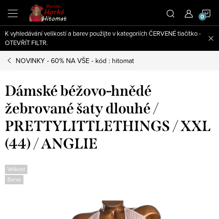
Přejít
N
na
obsah
K vyhledávání velikostí a barev použijte v kategoriích ČERVENÉ tlačítko -
K
OTEVŘÍT FILTR.
NOVINKY - 60% NA VŠE - kód : hitomat
Dámské béžovo-hnědé
žebrované šaty dlouhé /
PRETTYLITTLETHINGS / XXL
(44) / ANGLIE
Velikost
Barva