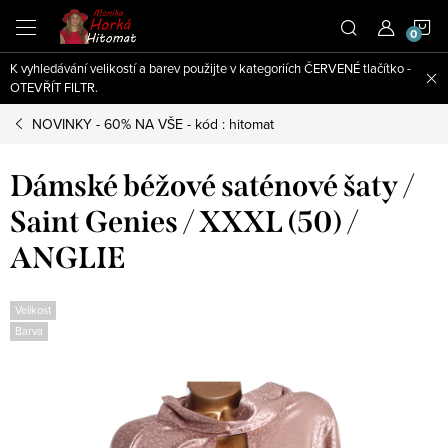
Přejít
N
na
obsah
K vyhledávání velikostí a barev použijte v kategoriích ČERVENÉ tlačítko -
K
OTEVŘÍT FILTR.
NOVINKY - 60% NA VŠE - kód : hitomat
Dámské béžové saténové šaty /
Saint Genies / XXXL (50) /
ANGLIE
Velikost
Barva