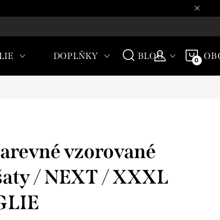
CHODNÍ PODMÍNKY
NÁKU
LIE
DOPLŇKY
BLOG
OB
KOŠÍ
arevné vzorované
šaty / NEXT / XXXL
NGLIE