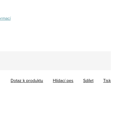
ormací
Dotaz k produktu
Hlídací pes
Sdílet
Tisk