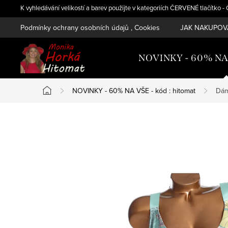
Přejít
K vyhledávání velikostí a barev použijte v kategoriích ČERVENÉ tlačítko 
na
Podmínky ochrany osobních údajů , Cookies
JAK NAKUPOVA
obsah
NOVINKY - 60% NA V
NOVINKY - 60% NA VŠE - kód : hitomat
Dám
Domů