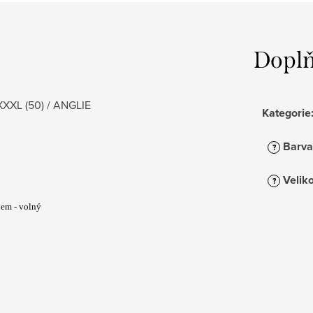
Doplň
XXXL (50) / ANGLIE
Kategorie
Barva
?
Veliko
?
lem - volný