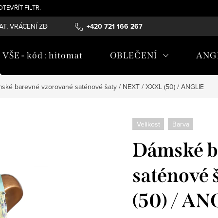
- OTEVŘÍT FILTR.
T, VRÁCENÍ ZBOŽÍ , REKLAMAČNÍ ŘÁD, ÚDRŽBA MATERIÁLŮ
+420 721 166 267
OB
ŠE - kód : hitomat
OBLEČENÍ
ANG
ské barevné vzorované saténové šaty / NEXT / XXXL (50) / ANGLIE
Velikost
Barva
Dámské b
saténové 
(50) / A