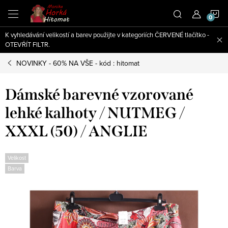
Přejít
N
na
obsah
K vyhledávání velikostí a barev použijte v kategoriích ČERVENÉ tlačítko -
K
OTEVŘÍT FILTR.
NOVINKY - 60% NA VŠE - kód : hitomat
Dámské barevné vzorované
lehké kalhoty / NUTMEG /
XXXL (50) / ANGLIE
Velikost
Barva