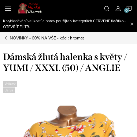
Přejít
N
na
obsah
K vyhledávání velikostí a barev použijte v kategoriích ČERVENÉ tlačítko -
K
OTEVŘÍT FILTR.
NOVINKY - 60% NA VŠE - kód : hitomat
Dámská žlutá halenka s květy /
YUMI / XXXL (50) / ANGLIE
Velikost
Barva