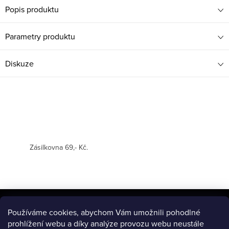
Popis produktu
Parametry produktu
Diskuze
Zásilkovna 69,- Kč.
Z
á
Používáme cookies, abychom Vám umožnili pohodlné
BLOG
prohlížení webu a díky analýze provozu webu neustále