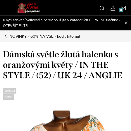
Přejít
N
na
obsah
K vyhledávání velikostí a barev použijte v kategoriích ČERVENÉ tlačítko -
K
OTEVŘÍT FILTR.
NOVINKY - 60% NA VŠE - kód : hitomat
Dámská světle žlutá halenka s
oranžovými květy / IN THE
STYLE / (52) / UK 24 / ANGLIE
Velikost
Barva