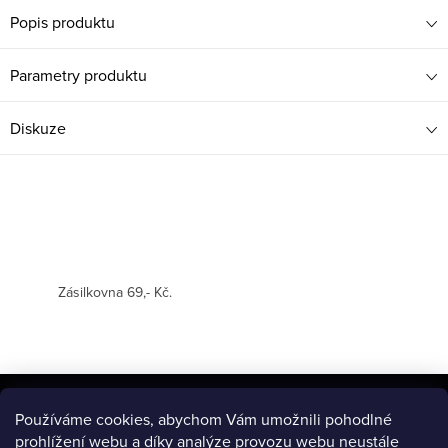
Popis produktu
Parametry produktu
Diskuze
Zásilkovna 69,- Kč.
Z
á
Používáme cookies, abychom Vám umožnili pohodlné
BLOG
prohlížení webu a díky analýze provozu webu neustále