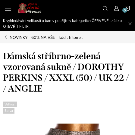
Přejít
N
na
obsah
K vyhledávání velikostí a barev použijte v kategoriích ČERVENÉ tlačítko -
K
OTEVŘÍT FILTR.
NOVINKY - 60% NA VŠE - kód : hitomat
Dámská stříbrno-zelená
vzorovaná sukně / DOROTHY
PERKINS / XXXL (50) / UK 22 /
/ ANGLIE
Velikost
Barva