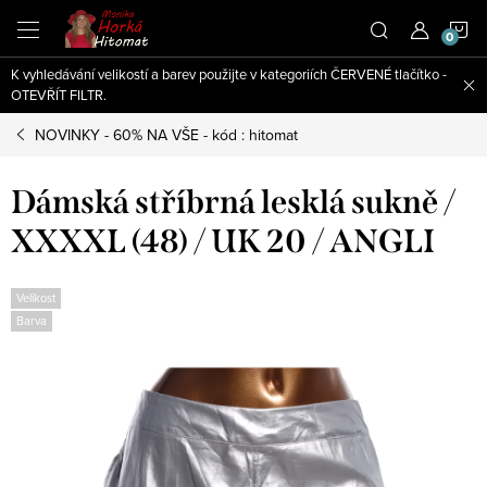
Přejít
N
na
obsah
K vyhledávání velikostí a barev použijte v kategoriích ČERVENÉ tlačítko -
K
OTEVŘÍT FILTR.
NOVINKY - 60% NA VŠE - kód : hitomat
Dámská stříbrná lesklá sukně /
XXXXL (48) / UK 20 / ANGLI
Velikost
Barva