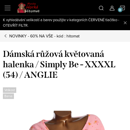
Přejít
N
na
obsah
K vyhledávání velikostí a barev použijte v kategoriích ČERVENÉ tlačítko -
K
OTEVŘÍT FILTR.
NOVINKY - 60% NA VŠE - kód : hitomat
Dámská růžová květovaná
halenka / Simply Be - XXXXL
(54) / ANGLIE
Velikost
Barva