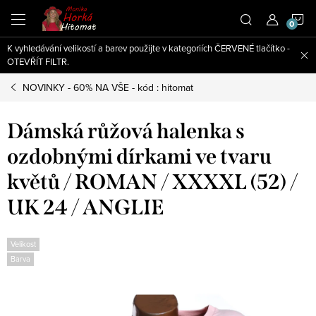
Přejít
N
na
obsah
K vyhledávání velikostí a barev použijte v kategoriích ČERVENÉ tlačítko -
K
OTEVŘÍT FILTR.
NOVINKY - 60% NA VŠE - kód : hitomat
Dámská růžová halenka s
ozdobnými dírkami ve tvaru
květů / ROMAN / XXXXL (52) /
UK 24 / ANGLIE
Velikost
Barva