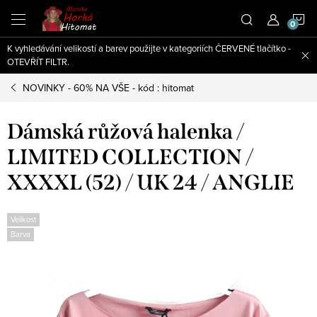
Přejít
N
na
obsah
K vyhledávání velikostí a barev použijte v kategoriích ČERVENÉ tlačítko -
K
OTEVŘÍT FILTR.
NOVINKY - 60% NA VŠE - kód : hitomat
Dámská růžová halenka /
LIMITED COLLECTION /
XXXXL (52) / UK 24 / ANGLIE
Velikost
Barva