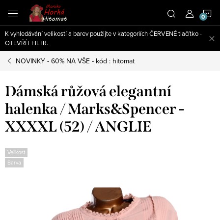
Přejít
N
na
obsah
K vyhledávání velikostí a barev použijte v kategoriích ČERVENÉ tlačítko -
K
OTEVŘÍT FILTR.
NOVINKY - 60% NA VŠE - kód : hitomat
Dámská růžová elegantní
halenka / Marks&Spencer -
XXXXL (52) / ANGLIE
Velikost
Barva