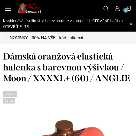
Přejít
N
na
obsah
K vyhledávání velikostí a barev použijte v kategoriích ČERVENÉ tlačítko -
K
OTEVŘÍT FILTR.
NOVINKY - 60% NA VŠE - kód : hitomat
Dámská oranžová elastická
halenka s barevnou výšivkou /
Moon / XXXXL+ (60) / ANGLIE
Velikost
Barva