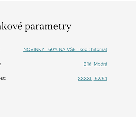
kové parametry
:
NOVINKY - 60% NA VŠE - kód : hitomat
:
Bílá
,
Modrá
st
:
XXXXL, 52/54