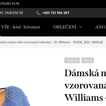
- OTEVŘÍT FILTR.
T, VRÁCENÍ ZBOŽÍ , REKLAMAČNÍ ŘÁD, ÚDRŽBA MATERIÁLŮ
+420 721 166 267
OB
ŠE - kód : hitomat
OBLEČENÍ
ANG
ská modro-bílá vzorovaná halenka / JD Williams - XXXXL (52) / ANGLIE
Velikost
Barva
Dámská m
vzorovaná
Williams 