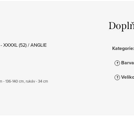
Doplň
 - XXXXL (52) / ANGLIE
Kategorie
Barva
?
Veliko
?
em - 136-140 cm, rukáv - 34 cm