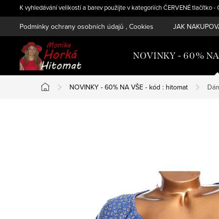
Přejít
K vyhledávání velikostí a barev použijte v kategoriích ČERVENÉ tlačítko 
na
Podmínky ochrany osobních údajů , Cookies
JAK NAKUPOVA
obsah
NOVINKY - 60% NA V
NOVINKY - 60% NA VŠE - kód : hitomat
Dám
Domů