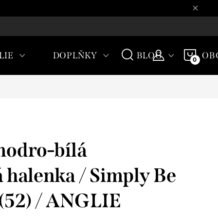
CHODNÍ PODMÍNKY
NÁKU
LIE
DOPLŇKY
BLOG
OB
KOŠÍ
odro-bílá
 halenka / Simply Be
(52) / ANGLIE