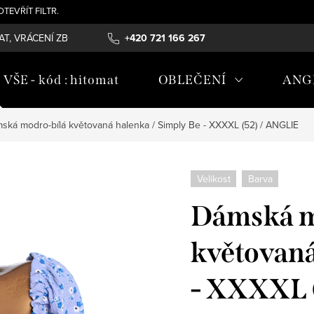
- OTEVŘÍT FILTR.
T, VRÁCENÍ ZBOŽÍ , REKLAMAČNÍ ŘÁD, ÚDRŽBA MATERIÁLŮ
+420 721 166 267
OB
ŠE - kód : hitomat
OBLEČENÍ
ANG
ská modro-bílá květovaná halenka / Simply Be - XXXXL (52) / ANGLIE
Velikost
Barva
Dámská m
květovaná
- XXXXL 