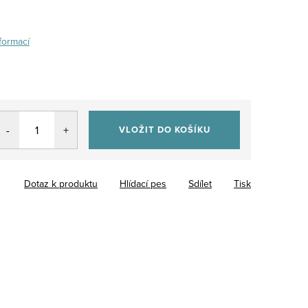
formací
VLOŽIT DO KOŠÍKU
Dotaz k produktu
Hlídací pes
Sdílet
Tisk