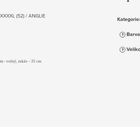
 XXXXL (52) / ANGLIE
Kategorie
Barva
?
Veliko
?
m - volný, rukáv - 35 cm