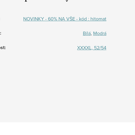
:
NOVINKY - 60% NA VŠE - kód : hitomat
:
Bílá
,
Modrá
st
:
XXXXL, 52/54