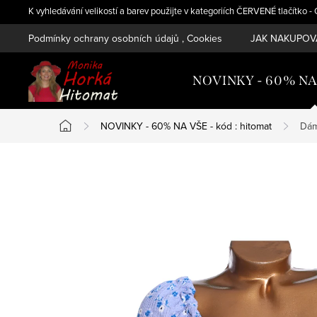
Přejít
K vyhledávání velikostí a barev použijte v kategoriích ČERVENÉ tlačítko 
na
Podmínky ochrany osobních údajů , Cookies
JAK NAKUPOVA
obsah
NOVINKY - 60% NA V
NOVINKY - 60% NA VŠE - kód : hitomat
Dám
Domů