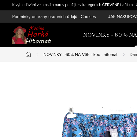
Přejít
K vyhledávání velikostí a barev použijte v kategoriích ČERVENÉ tlačítko 
na
Podmínky ochrany osobních údajů , Cookies
JAK NAKUPOVA
obsah
NOVINKY - 60% NA V
NOVINKY - 60% NA VŠE - kód : hitomat
Dám
Domů