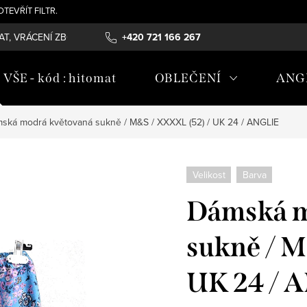
- OTEVŘÍT FILTR.
T, VRÁCENÍ ZBOŽÍ , REKLAMAČNÍ ŘÁD, ÚDRŽBA MATERIÁLŮ
+420 721 166 267
OB
ŠE - kód : hitomat
OBLEČENÍ
ANG
ská modrá květovaná sukně / M&S / XXXXL (52) / UK 24 / ANGLIE
Velikost
Barva
Dámská m
sukně / M
UK 24 / 