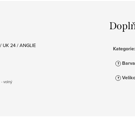
Doplň
/ UK 24 / ANGLIE
Kategorie
Barva
?
Veliko
?
 - volný