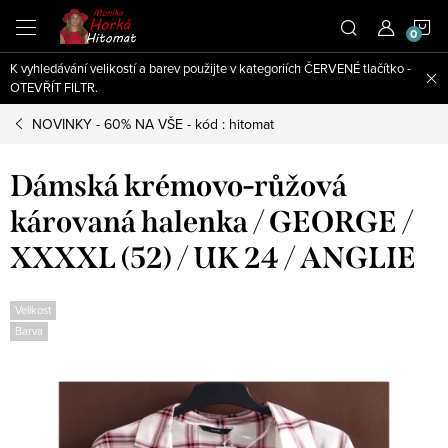
Přejít
N
na
obsah
K vyhledávání velikostí a barev použijte v kategoriích ČERVENÉ tlačítko -
K
OTEVŘÍT FILTR.
NOVINKY - 60% NA VŠE - kód : hitomat
Dámská krémovo-růžová
károvaná halenka / GEORGE /
XXXXL (52) / UK 24 / ANGLIE
Velikost
Barva