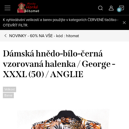
Přejít
N
na
obsah
K vyhledávání velikostí a barev použijte v kategoriích ČERVENÉ tlačítko -
K
OTEVŘÍT FILTR.
NOVINKY - 60% NA VŠE - kód : hitomat
Dámská hnědo-bílo-černá
vzorovaná halenka / George -
XXXL (50) / ANGLIE
Velikost
Barva