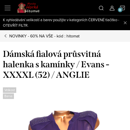
Přejít
N
na
obsah
K vyhledávání velikostí a barev použijte v kategoriích ČERVENÉ tlačítko -
K
OTEVŘÍT FILTR.
NOVINKY - 60% NA VŠE - kód : hitomat
Dámská fialová průsvitná
halenka s kamínky / Evans -
XXXXL (52) / ANGLIE
Velikost
Barva