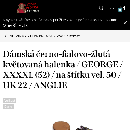
Přejít
N
na
obsah
K vyhledávání velikostí a barev použijte v kategoriích ČERVENÉ tlačítko -
K
OTEVŘÍT FILTR.
NOVINKY - 60% NA VŠE - kód : hitomat
Dámská černo-fialovo-žlutá
květovaná halenka / GEORGE /
XXXXL (52) / na štítku vel. 50 /
UK 22 / ANGLIE
Velikost
Barva