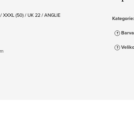
/ XXXL (50) / UK 22 / ANGLIE
Kategorie
Barva
?
Veliko
?
cm