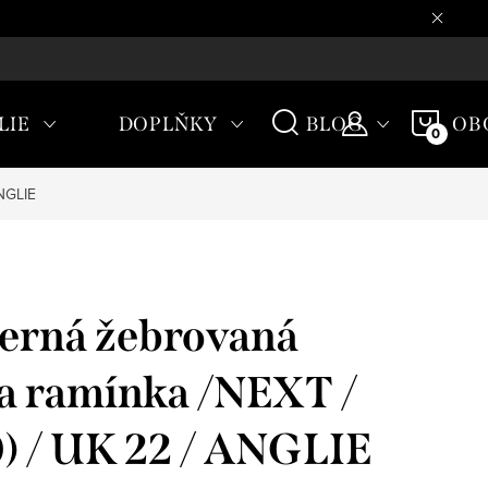
CHODNÍ PODMÍNKY
NÁKU
LIE
DOPLŇKY
BLOG
OB
KOŠÍ
NGLIE
erná žebrovaná
a ramínka /NEXT /
) / UK 22 / ANGLIE