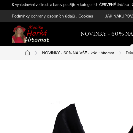
Přejít
K vyhledávání velikostí a barev použijte v kategoriích ČERVENÉ tlačítko 
na
Podmínky ochrany osobních údajů , Cookies
JAK NAKUPOVA
obsah
NOVINKY - 60% NA V
NOVINKY - 60% NA VŠE - kód : hitomat
Dám
Domů