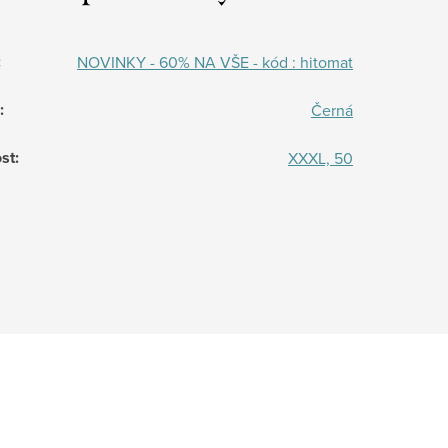
:
NOVINKY - 60% NA VŠE - kód : hitomat
:
Černá
st
:
XXXL, 50