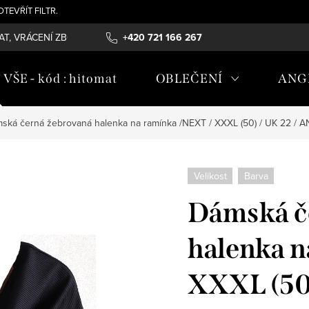
- OTEVŘÍT FILTR.
T, VRÁCENÍ ZBOŽÍ , REKLAMAČNÍ ŘÁD, ÚDRŽBA MATERIÁLŮ
+420 721 166 267
OB
ŠE - kód : hitomat
OBLEČENÍ
ANG
ská černá žebrovaná halenka na ramínka /NEXT / XXXL (50) / UK 22 / A
Velikost
Barva
Dámská č
halenka n
XXXL (50