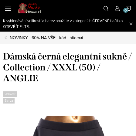
Přejít
N
na
obsah
K vyhledávání velikostí a barev použijte v kategoriích ČERVENÉ tlačítko -
K
OTEVŘÍT FILTR.
NOVINKY - 60% NA VŠE - kód : hitomat
Dámská černá elegantní sukně /
Collection / XXXL (50) /
ANGLIE
Velikost
Barva