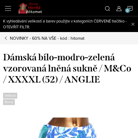
Přejít
N
na
obsah
K vyhledávání velikostí a barev použijte v kategoriích ČERVENÉ tlačítko -
K
OTEVŘÍT FILTR.
NOVINKY - 60% NA VŠE - kód : hitomat
Dámská bílo-modro-zelená
vzorovaná lněná sukně / M&Co
/ XXXXL (52) / ANGLIE
Velikost
Barva