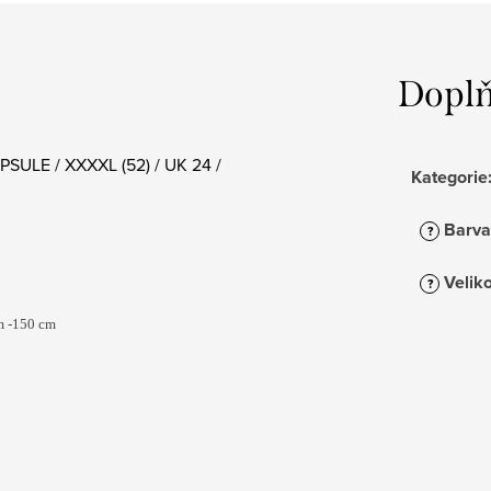
Doplň
PSULE / XXXXL (52) / UK 24 /
Kategorie
Barva
?
Veliko
?
em -150 cm