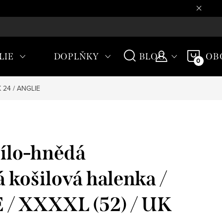
CHODNÍ PODMÍNKY
NÁKU
LIE
DOPLŇKY
BLOG
OB
KOŠÍ
K 24 / ANGLIE
ílo-hnědá
 košilová halenka /
/ XXXXL (52) / UK