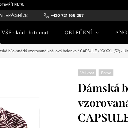
- OTEVŘÍT FILTR.
T, VRÁCENÍ ZBOŽÍ , REKLAMAČNÍ ŘÁD, ÚDRŽBA MATERIÁLŮ
+420 721 166 267
OB
ŠE - kód : hitomat
OBLEČENÍ
ANG
ská bílo-hnědá vzorovaná košilová halenka / CAPSULE / XXXXL (52) / U
Velikost
Barva
Dámská b
vzorovaná
CAPSULE 