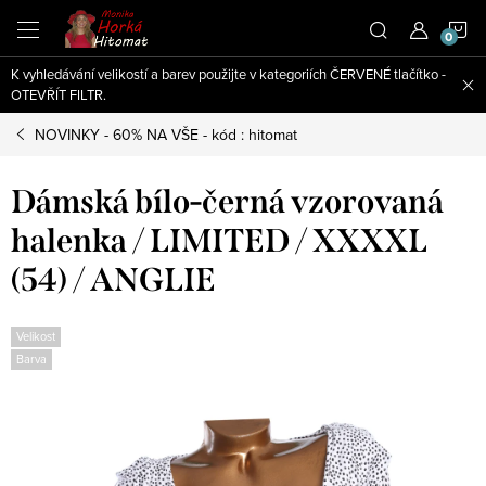
Přejít
N
na
obsah
K vyhledávání velikostí a barev použijte v kategoriích ČERVENÉ tlačítko -
K
OTEVŘÍT FILTR.
NOVINKY - 60% NA VŠE - kód : hitomat
Dámská bílo-černá vzorovaná
halenka / LIMITED / XXXXL
(54) / ANGLIE
Velikost
Barva