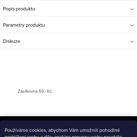
Popis produktu
Parametry produktu
Diskuze
Zásilkovna 69,- Kč.
Z
á
Používáme cookies, abychom Vám umožnili pohodlné
BLOG
prohlížení webu a díky analýze provozu webu neustále