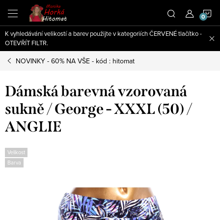
Přejít
N
na
obsah
K vyhledávání velikostí a barev použijte v kategoriích ČERVENÉ tlačítko -
K
OTEVŘÍT FILTR.
NOVINKY - 60% NA VŠE - kód : hitomat
Dámská barevná vzorovaná
sukně / George - XXXL (50) /
ANGLIE
Velikost
Barva