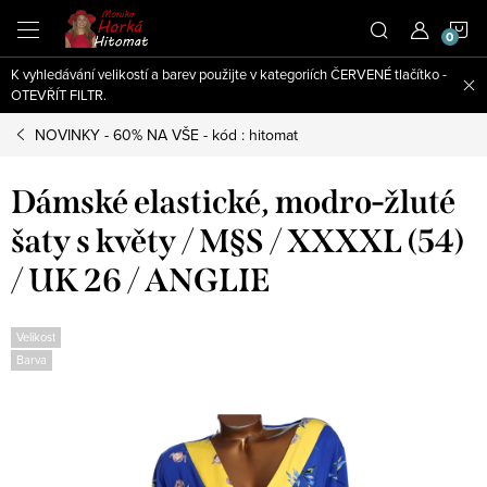
Přejít
N
na
obsah
K vyhledávání velikostí a barev použijte v kategoriích ČERVENÉ tlačítko -
K
OTEVŘÍT FILTR.
NOVINKY - 60% NA VŠE - kód : hitomat
Dámské elastické, modro-žluté
šaty s květy / M§S / XXXXL (54)
/ UK 26 / ANGLIE
Velikost
Barva